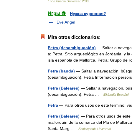
Enciclopedia
Universal
.
2012
.
Игры ⚽
Нужна курсовая?
Eve Angel
Mira otros diccionarios:
Petra (desambiguación)
— Saltar a navegac
a: Petra: Sitio arqueológico en Jordania, y la
isla española de Mallorca. Petra: Grupo d
Petra (banda)
— Saltar a navegación, búsqu
(desambiguación). Petra Información pers
Petra (Baleares)
— Saltar a navegación, bús
(desambiguación). Petra …
Wikipedia Español
Petra
— Para otros usos de este término, v
Petra (Baleares)
— Para otros usos de este 
mallorquín de la comarca del Pla de Mallorca
Santa Marg …
Enciclopedia Universal