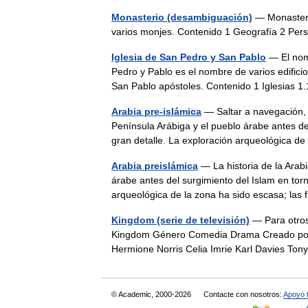
Monasterio (desambiguación)
— Monasterio
varios monjes. Contenido 1 Geografía 2 Pe
Iglesia de San Pedro y San Pablo
— El nomb
Pedro y Pablo es el nombre de varios edifici
San Pablo apóstoles. Contenido 1 Iglesias
Arabia pre-islámica
— Saltar a navegación, b
Península Arábiga y el pueblo árabe antes de
gran detalle. La exploración arqueológica
Arabia preislámica
— La historia de la Arabi
árabe antes del surgimiento del Islam en tor
arqueológica de la zona ha sido escasa; l
Kingdom (serie de televisión)
— Para otros
Kingdom Género Comedia Drama Creado por 
Hermione Norris Celia Imrie Karl Davies Ton
© Academic, 2000-2026
Contacte con nosotros:
Apoyo 