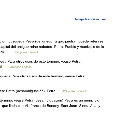
Baraja francesa
ión, búsqueda Petra (del griego πέτρα, piedra ) puede referirse
 capital del antiguo reino nabateo. Petra: Pueblo y municipio de la
e rock… …
Wikipedia Español
eda Para otros usos de este término, véase Petra
onal …
Wikipedia Español
queda Para otros usos de este término, véase Petra
éase Petra (desambiguación). Petra …
Wikipedia Español
término, véase Petra (desambiguación) Petra es un municipio
, que linda con Vilafranca de Bonany, Sant Joan, Sineu, Ariany,