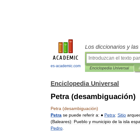
Los diccionarios y la
es-academic.com
Enciclopedia Universal
Enciclopedia Universal
Petra (desambiguación)
Petra
(
desambiguación
)
Petra
se
puede
referir
a:
●
Petra
:
Sitio
arqueo
(
Baleares
)
:
Pueblo
y
municipio
de
la
isla
espa
Pedro
.