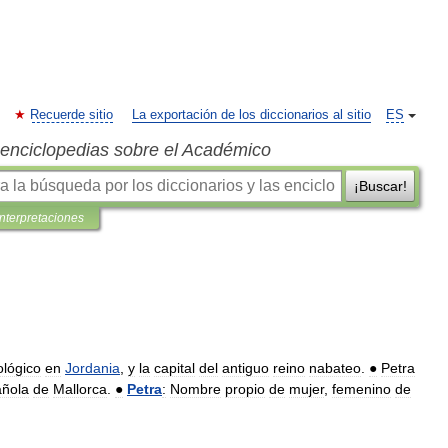
Recuerde sitio
La exportación de los diccionarios al sitio
ES
s enciclopedias sobre el Académico
¡Buscar!
interpretaciones
lógico
en
Jordania
,
y
la
capital
del
antiguo
reino
nabateo
.
●
Petra
ñola
de
Mallorca
.
●
Petra
:
Nombre
propio
de
mujer
,
femenino
de