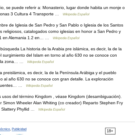
, se puede referir a: Monasterio, lugar donde habita un monje o
rsonas 3 Cultura 4 Transporte …
Wikipedia Español
re de Iglesia de San Pedro y San Pablo o Iglesia de los Santos
os religiosos, catalogados como iglesias en honor a San Pedro y
 1.1 en Alemania 1.2 en… …
Wikipedia Español
úsqueda La historia de la Arabia pre islámica, es decir, la de la
l surgimiento del Islam en torno al año 630 no se conoce con
 de la zona… …
Wikipedia Español
a preislámica, es decir, la de la Península Arábiga y el pueblo
no al año 630 no se conoce con gran detalle. La exploración
as fuentes… …
Wikipedia Español
 usos del término Kingdom , véase Kingdom (desambiguación).
Simon Wheeler Alan Whiting (co creador) Reparto Stephen Fry
y Slattery Phyllid …
Wikipedia Español
técnico
,
Publicidad
18+